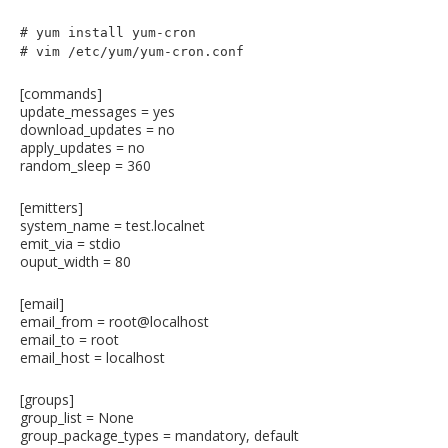
# yum install yum-cron
# vim /etc/yum/yum-cron.conf
[commands]
update_messages = yes
download_updates = no
apply_updates = no
random_sleep = 360
[emitters]
system_name = test.localnet
emit_via = stdio
ouput_width = 80
[email]
email_from = root@localhost
email_to = root
email_host = localhost
[groups]
group_list = None
group_package_types = mandatory, default