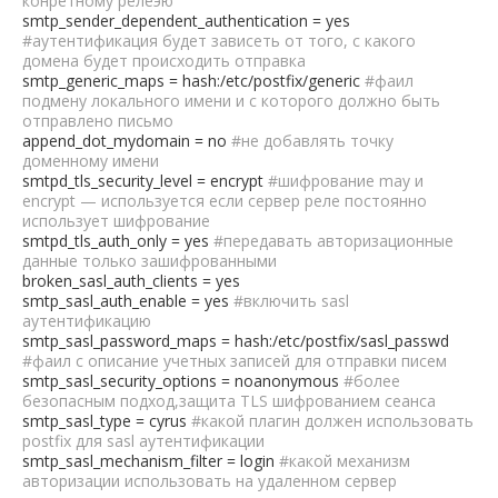
конретному релеэю
smtp_sender_dependent_authentication = yes
#аутентификация будет зависеть от того, с какого
домена будет происходить отправка
smtp_generic_maps = hash:/etc/postfix/generic
#фаил
подмену локального имени и с которого должно быть
отправлено письмо
append_dot_mydomain = no
#не добавлять точку
доменному имени
smtpd_tls_security_level = encrypt
#шифрование may и
encrypt — используется если сервер реле постоянно
использует шифрование
smtpd_tls_auth_only = yes
#передавать авторизационные
данные только зашифрованными
broken_sasl_auth_clients = yes
smtp_sasl_auth_enable = yes
#включить sasl
аутентификацию
smtp_sasl_password_maps = hash:/etc/postfix/sasl_passwd
#фаил с описание учетных записей для отправки писем
smtp_sasl_security_options = noanonymous
#более
безопасным подход,защита TLS шифрованием сеанса
smtp_sasl_type = cyrus
#какой плагин должен использовать
postfix для sasl аутентификации
smtp_sasl_mechanism_filter = login
#какой механизм
авторизации использовать на удаленном сервер