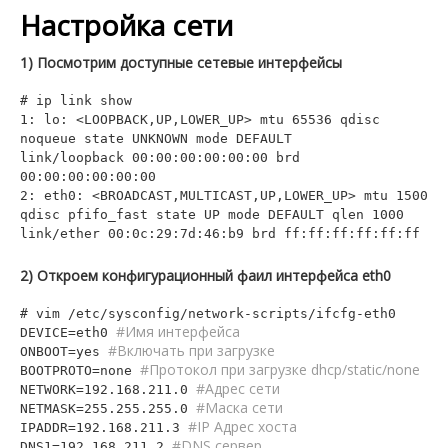
Настройка сети
1) Посмотрим доступные сетевые интерфейсы
# ip link show
1: lo: <LOOPBACK,UP,LOWER_UP> mtu 65536 qdisc
noqueue state UNKNOWN mode DEFAULT
link/loopback 00:00:00:00:00:00 brd
00:00:00:00:00:00
2: eth0: <BROADCAST,MULTICAST,UP,LOWER_UP> mtu 1500
qdisc pfifo_fast state UP mode DEFAULT qlen 1000
link/ether 00:0c:29:7d:46:b9 brd ff:ff:ff:ff:ff:ff
2) Откроем конфигурационный фаил интерфейса eth0
# vim /etc/sysconfig/network-scripts/ifcfg-eth0
#Имя интерфейса
DEVICE=eth0
#Включать при загрузке
ONBOOT=yes
#Протокол при загрузке dhcp/static/none
BOOTPROTO=none
#Адрес сети
NETWORK=192.168.211.0
#Маска сети
NETMASK=255.255.255.0
#IP Адрес хоста
IPADDR=192.168.211.3
#DNS сервер
DNS1=192.168.211.2