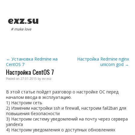
exz.su
# make love
Main menu
Post navigation
←
Установка Redmine на
Настройка Redmine nginx
CentOS 7
unicorn god
→
Настройка CentOS 7
Posted on
27.01.2015
by
mr.exz
В этой статье пойдет разговор о настройке ОС перед
началом ввода в эксплуатацию.
1) Настроим сеть
2) Изменим настройки ssh и firewall, настроим fail2ban для
повышения безопасности
3) Настроим систему уведомлений на почту через сервера
yandex’a
4) Настроим уведомления о доступных обновлениях