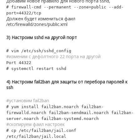
Добавим новое правило для нового порта sshd,
# firewall-cmd --permanent --zone=public --add-
port=44322/tcp
Должен будет измениться фаил
/etc/firewalld/zones/public.xml
3) Настроим sshd на другой порт
# vim /etc/ssh/sshd_config
#изменим с дефолтного 22 порта на другой
Port 44322
# systemctl restart sshd
4) Настроим fail2ban для защиты от перебора паролей к
ssh
#установим fail2ban
# yum install fail2ban.noarch fail2ban-
firewalld.noarch fail2ban-sendmail.noarch fail2ban-
server.noarch fail2ban-systemd.noarch
#скопируем фаил настроек
# cp /etc/fail2ban/jail.conf
/etc/fail2ban/jail.local