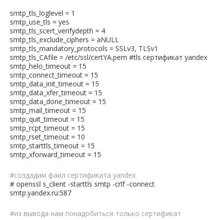
smtp_tls_loglevel = 1
smtp_use_tls = yes
smtp_tls_scert_verifydepth = 4
smtp_tls_exclude_ciphers = aNULL
smtp_tls_mandatory_protocols = SSLv3, TLSv1
smtp_tls_CAfile = /etc/ssl/certYA.pem #tls сертификат yandex
smtp_helo_timeout = 15
smtp_connect_timeout = 15
smtp_data_init_timeout = 15
smtp_data_xfer_timeout = 15
smtp_data_done_timeout = 15
smtp_mail_timeout = 15
smtp_quit_timeout = 15
smtp_rcpt_timeout = 15
smtp_rset_timeout = 10
smtp_starttls_timeout = 15
smtp_xforward_timeout = 15
#создадим фаил сертификата yandex
# openssl s_client -starttls smtp -crlf -connect
smtp.yandex.ru:587
#из вывода нам понадобиться только сертификат