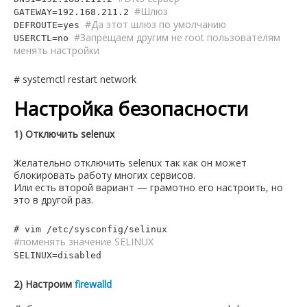
#Шлюз
GATEWAY=192.168.211.2
#Да этот шлюз по умолчанию
DEFROUTE=yes
#Запрещаем другим не root пользователям
USERCTL=no
менять настройки
# systemctl restart network
Настройка безопасности
1) Отключить selenux
Желательно отключить selenux так как он может
блокировать работу многих сервисов.
Или есть второй вариант — грамотно его настроить, но
это в другой раз.
# vim /etc/sysconfig/selinux
#поменять значение SELINUX
SELINUX=disabled
2) Настроим
firewalld