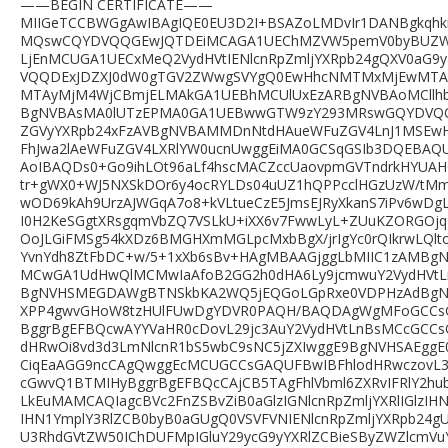
——BEGIN CERTIFICATE——
MIIGeTCCBWGgAwIBAgIQE0EU3D2I+BSAZoLMDvIr1DANBgkqh
MQswCQYDVQQGEwJQTDEiMCAGA1UEChMZVW5pemV0byBUZW
LjEnMCUGA1UECxMeQ2VydHVtIENlcnRpZmljYXRpb24gQXV0aG
VQQDExJDZXJ0dW0gTGV2ZWwgSVYgQ0EwHhcNMTMxMjEwMT
MTAyMjM4WjCBmjELMAkGA1UEBhMCUlUxEzARBgNVBAoMCll
BgNVBAsMA0lUTzEPMA0GA1UEBwwGTW9zY293MRswGQYDVQQI
ZGVyYXRpb24xFzAVBgNVBAMMDnNtdHAueWFuZGV4LnJ1MSEwH
FhJwa2lAeWFuZGV4LXRlYW0ucnUwggEiMA0GCSqGSIb3DQEBAQ
AoIBAQDs0+Go9ihLOt96aLf4hscMACZccUaovpmGVTndrkHYUAH
tr+gWX0+WJ5NXSkDOr6y4ocRYLDs04uUZ1hQPPcclHGzUzW/tMm
wOD69kAh9UrzAJWGqA7o8+kVLtueCzE5JmsEJRyXkanS7iPv6wDg
I0H2KeSGgtXRsgqmVbZQ7VSLkU+iXX6v7FwwLyL+ZUuKZORGOj
OoJLGiFMSg54kXDz6BMGHXmMGLpcMxbBgX/jrIgYc0rQIkrwLQlto
YvnYdh8ZtFbDC+w/5+1xXb6sBv+HAgMBAAGjggLbMIIC1zAMBg
MCwGA1UdHwQlMCMwIaAfoB2GG2h0dHA6Ly9jcmwuY2VydHVtL
BgNVHSMEGDAWgBTNSkbKA2WQ5jEQGoLGpRxe0VDPHzAdBgN
XPP4gwvGHoW8tzHUlFUwDgYDVR0PAQH/BAQDAgWgMFoGCC
BggrBgEFBQcwAYYVaHR0cDovL29jc3AuY2VydHVtLnBsMCcGCC
dHRwOi8vd3d3LmNlcnR1bS5wbC9sNC5jZXIwggE9BgNVHSAEgg
CiqEaAGG9ncCAgQwggEcMCUGCCsGAQUFBwIBFhlodHRwczovL3
cGwvQ1BTMIHyBggrBgEFBQcCAjCB5TAgFhlVbml6ZXRvIFRlY2hub
LkEuMAMCAQIagcBVc2FnZSBvZiB0aGlzIGNlcnRpZmljYXRlIGlzIHN
IHN1YmplY3RlZCB0byB0aGUgQ0VSVFVNIENlcnRpZmljYXRpb24g
U3RhdGVtZW50IChDUFMpIGluY29ycG9yYXRlZCBieSByZWZlcmVu