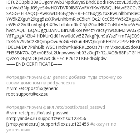
IGFuZCBpbiB0aGUgcmVwb3NpdG9yeSBhdCBodHRwczovL3d3dy5
cmVwb3NpdG9yeS4wHQYDVR0lBBYwFAYIKwYBBQUHAwEGCC
SAGG+EIBAQQEAwIGwDB6BgNVHREEczBxgg5zbXRwLnlhbmRleC5
YW5kZXguY29tgg5zbXRwLnlhbmRleC5ieYIOc210cC55YW5kZXgu
eWFuZGV4LnVhghJzbXRwLnlhbmRleC5jb20udHKCCnNtdHAueWE
hvcNAQEFBQADggEBANUBIrLMkKoHW4zYYacsy1wOuMZiwAG7p
Y6TgpgAN3b4IHDkUrQd01ww0dCw5Z7akgPjun9aYszF+mTAjEQ
f534rV7Sv6C2X8QmjxOvu9oGbEG3u64HVQIiqmRFH2rtZtPPZHF
IDELM/Dn7P8hBlbjWSDHndtwYkaRRKLzoOs71+mMxecuBzSdoK
FH5SBk7OaQ5xn0E3sL2UnpwwvsIhb03zOqjTrR2UXO5r88PsTG1
QvzoYDBJMDRJlVUwCd6++cIP261zTKBFdBxlpdw=
——END CERTIFICATE——
#отредактируем фил generic добавки туда строчку со
своим доменом на pdd.yandex.ru
# vim /etc/postfix/generic
root support@exz.su
#отредактируем фаил /etc/postfix/sasl_passwd
# vim /etc/postfix/sasl_passwd
smtp.yandex.ru support@exz.su:123456
[smtp.yandex.ru] support@exz.su:123456
#аккаунт по
умолчанию