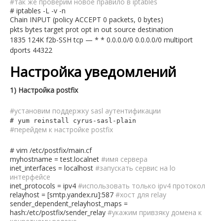
#так же проверим новое правило в iptables
# iptables -L -v -n
Chain INPUT (policy ACCEPT 0 packets, 0 bytes)
pkts bytes target prot opt in out source destination
1835 124K f2b-SSH tcp — * * 0.0.0.0/0 0.0.0.0/0 multiport
dports 44322
Настройка уведомлений
1) Настройка postfix
#установим поддержку sasl аутентификации
# yum reinstall cyrus-sasl-plain
#перейдем к настройке postfix
# vim /etc/postfix/main.cf
myhostname = test.localnet
#имя сервера
inet_interfaces = localhost
#запускать сервис на lo
интерфейсе
inet_protocols = ipv4
#использовать только ipv4 протокол
relayhost = [smtp.yandex.ru]:587
#хост для relay
sender_dependent_relayhost_maps =
hash:/etc/postfix/sender_relay
#укажим привзяку домена к