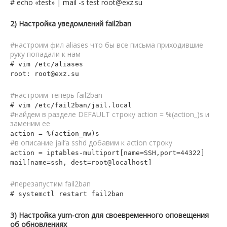
# echo «test» | mail -s test root@exz.su
2) Настройка уведомлений fail2ban
#настроим фил aliases что бы все письма приходившие
руку попадали к нам
# vim /etc/aliases
root: root@exz.su
#настроим теперь fail2ban
# vim /etc/fail2ban/jail.local
#найдем в разделе DEFAULT строку action = %(action_)s и
заменим ее
action = %(action_mw)s
#в описание jail’a sshd добавим к action строку
action = iptables-multiport[name=SSH,port=44322]
mail[name=ssh, dest=root@localhost]
#перезапустим fail2ban
# systemctl restart fail2ban
3) Настройка yum-cron для своевременного оповещения
об обновлениях