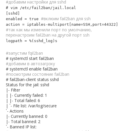
#добавим настройки для sshd
# vim /etc/fail2ban/jail.local
[sshd]
#вклюим fail2ban для ssh
enabled = true
action = iptables-multiport[name=SSH,port=44322]
#так как мы изменили порт по умолчанию,
перенастроим fail2ban на другой порт ssh
logpath = %(sshd_log)s
#запустим fqil2ban
# systemctl start fail2ban
#добавим в автозагрзку
# systemctl enable fail2ban
#посмотрим состояние fail2ban
# fail2ban-client status sshd
Status for the jail: sshd
|- Filter
| |- Currently failed: 1
| |- Total failed: 6
| `- File list: /var/log/secure
`- Actions
|- Currently banned: 0
|- Total banned: 2
`- Banned IP list: