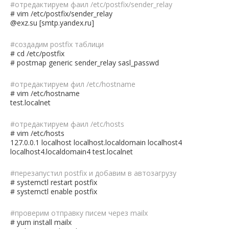
#отредактируем фаил /etc/postfix/sender_relay
# vim /etc/postfix/sender_relay
@exz.su [smtp.yandex.ru]
#создадим postfix таблици
# cd /etc/postfix
# postmap generic sender_relay sasl_passwd
#отредактируем фил /etc/hostname
# vim /etc/hostname
test.localnet
#отредактируем фаил /etc/hosts
# vim /etc/hosts
127.0.0.1 localhost localhost.localdomain localhost4
localhost4.localdomain4 test.localnet
#перезапустил postfix и добавим в автозагрузу
# systemctl restart postfix
# systemctl enable postfix
#проверим отправку писем через mailx
# yum install mailx