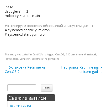
[base]
debuglevel = -2
mdpolicy = group:main
#активируем проверку обновлений и запустим yum-cron
# systemctl enable yum-cron
# systemctl start yum-cron
This entry was posted in
CentOS
and tagged
CentOS
,
fail2ban
,
firewalld
,
network
,
Postfix
,
sshd
,
yum-cron
. Bookmark the
permalink
.
Post navigation
←
Установка Redmine на
Настройка Redmine nginx
CentOS 7
unicorn god
→
Свежие записи
Redmine vs Jira