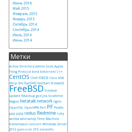
Июнь 2016
Май 2015
Февраль 2015
Январь 2015
Октябрь 2014
Сентябрь 2014
Июль 2014
Июнь 2014
Метки
Active Directory
admin tools
Apple
Filing Protocol
bind
bittorrent
C++
CentOS
cisco
Chef
Cisco ASA
dhcp
dns
DynDNS
fail2ban
firewalld
FreeBSD
freebsd-
update
fsbackup
god
jira
localtime
Netatalk
network
Nagios
nginx
PF
OpenSSL
OpenVPN
Perl
Postfix
Redmine
radius
ppp
pptp
ruby
samba
sshd
ssmtp
Time Machine
transmission
unicorn
Windows Server
2012
yum-cron
ZFS
zoneinfo