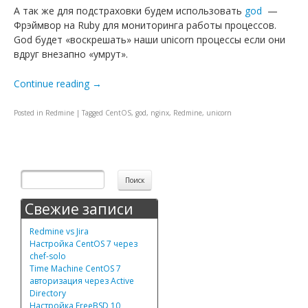
А так же для подстраховки будем использовать
god
—
Фрэймвор на Ruby для мониторинга работы процессов.
God будет «воскрешать» наши unicorn процессы если они
вдруг внезапно «умрут».
Continue reading
→
Posted in
Redmine
|
Tagged
CentOS
,
god
,
nginx
,
Redmine
,
unicorn
Post navigation
Свежие записи
Redmine vs Jira
Настройка CentOS 7 через
chef-solo
Time Machine CentOS 7
авторизация через Active
Directory
Настройка FreeBSD 10