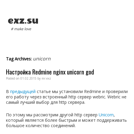
exz.su
# make love
Main menu
unicorn
Tag Archives:
Настройка Redmine nginx unicorn god
Posted on
01.02.2015
by
mr.exz
В
предыдущей
статье мы установили Redmine и проверили
его работу через встроенный http сервер webric. Webric не
самый лучший выбор для http сервера.
По этому мы рассмотрим другой http сервер
Unicorn
,
который является более быстрым и может поддерживать
большое количество соединений.