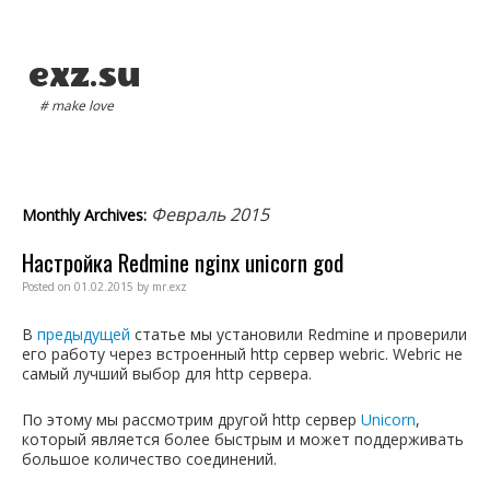
exz.su
# make love
Main menu
Февраль 2015
Monthly Archives:
Настройка Redmine nginx unicorn god
Posted on
01.02.2015
by
mr.exz
В
предыдущей
статье мы установили Redmine и проверили
его работу через встроенный http сервер webric. Webric не
самый лучший выбор для http сервера.
По этому мы рассмотрим другой http сервер
Unicorn
,
который является более быстрым и может поддерживать
большое количество соединений.