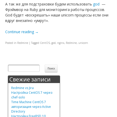
А так же для подстраховки будем использовать
god
—
Фрэймвор на Ruby для мониторинга работы процессов.
God будет «воскрешать» наши unicorn процессы если они
вдруг внезапно «умрут».
Continue reading
→
Posted in
Redmine
|
Tagged
CentOS
,
god
,
nginx
,
Redmine
,
unicorn
Post navigation
Свежие записи
Redmine vs Jira
Настройка CentOS 7 через
chef-solo
Time Machine CentOS 7
авторизация через Active
Directory
Настройка FreeBSD 10