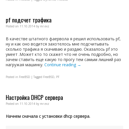
pf подсчет трафика
Posted on
11.10.2014
by
mr.exz
В качестве штатного фаервола я решил использовать pf,
ну и как оно водится захотелось мне подсчитывать
сколько трафика я скачиваю и раздаю. Оказалось pf это
умеет .Может кто то скажет что не очень подробно, но
зачем ставить еще какую то прогу тем самым лишний раз
нагружая машинку.
Continue reading
→
Posted in
FreeBSD
|
Tagged
FreeBSD
,
PF
Настройка DHCP сервера
Posted on
11.10.2014
by
mr.exz
Начнем сначала с установки dhcp сервера.