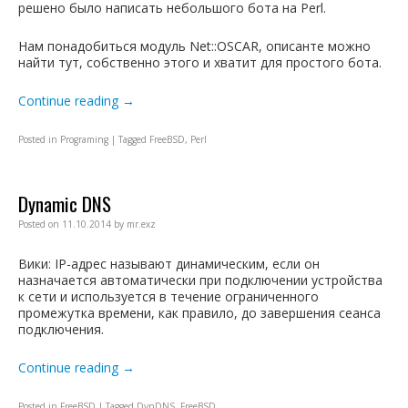
решено было написать небольшого бота на Perl.
Нам понадобиться модуль Net::OSCAR, описанте можно
найти тут, собственно этого и хватит для простого бота.
Continue reading
→
Posted in
Programing
|
Tagged
FreeBSD
,
Perl
Dynamic DNS
Posted on
11.10.2014
by
mr.exz
Вики: IP-адрес называют динамическим, если он
назначается автоматически при подключении устройства
к сети и используется в течение ограниченного
промежутка времени, как правило, до завершения сеанса
подключения.
Continue reading
→
Posted in
FreeBSD
|
Tagged
DynDNS
,
FreeBSD