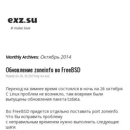
exz.su
# make love
Main menu
Октябрь 2014
Monthly Archives:
Обновление zoneinfo во FreeBSD
Posted on
26.10.2014
by
mr.exz
Переход на зимнее время состоялся в ночь на 26 октября.
С
Linux
проблем не возникло, там вовремя были
выпущены обновления пакета
tzdata
.
Во
FreeBSD
придется отдельно поставить
port
zoneinfo
.
Что бы исправить проблему
с неправильным временем нужно выполнить следующие
шаги.