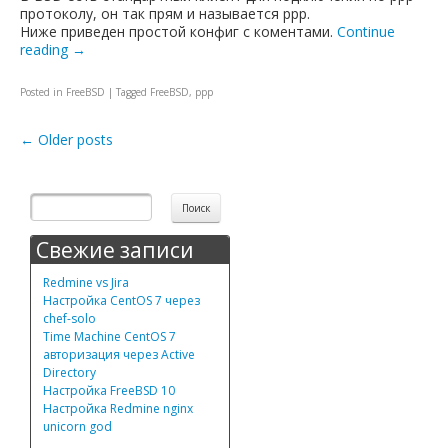
протоколу, он так прям и называется ppp.
Ниже приведен простой конфиг с коментами.
Continue
reading
→
Posted in
FreeBSD
|
Tagged
FreeBSD
,
ppp
Post navigation
←
Older posts
Свежие записи
Redmine vs Jira
Настройка CentOS 7 через
chef-solo
Time Machine CentOS 7
авторизация через Active
Directory
Настройка FreeBSD 10
Настройка Redmine nginx
unicorn god