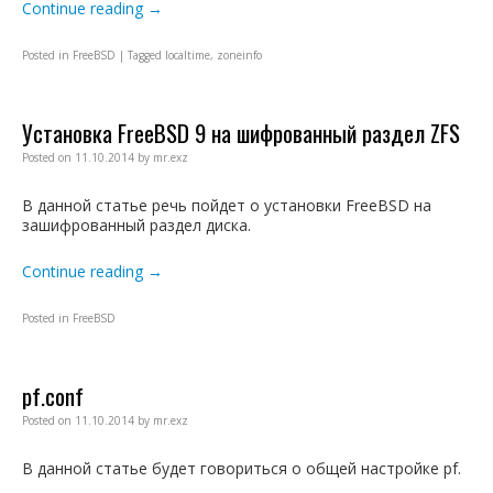
Continue reading
→
Posted in
FreeBSD
|
Tagged
localtime
,
zoneinfo
Установка FreeBSD 9 на шифрованный раздел ZFS
Posted on
11.10.2014
by
mr.exz
В данной статье речь пойдет о установки FreeBSD на
зашифрованный раздел диска.
Continue reading
→
Posted in
FreeBSD
pf.conf
Posted on
11.10.2014
by
mr.exz
В данной статье будет говориться о общей настройке pf.