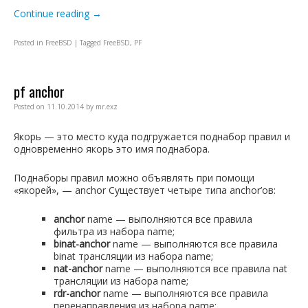
Continue reading
→
Posted in
FreeBSD
|
Tagged
FreeBSD
,
PF
pf anchor
Posted on
11.10.2014
by
mr.exz
Якорь — это место куда подгружается поднабор правил и
одновременно якорь это имя поднабора.
Поднаборы правил можно объявлять при помощи
«якорей», — anchor Существует четыре типа anchor’ов:
anchor
name — выполняются все правила
фильтра из набора name;
binat-anchor
name — выполняются все правила
binat трансляции из набора name;
nat-anchor
name — выполняются все правила nat
трансляции из набора name;
rdr-anchor
name — выполняются все правила
перенаправления из набора name;