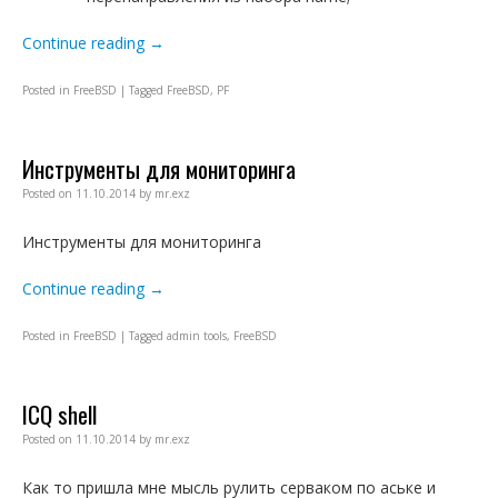
Continue reading
→
Posted in
FreeBSD
|
Tagged
FreeBSD
,
PF
Инструменты для мониторинга
Posted on
11.10.2014
by
mr.exz
Инструменты для мониторинга
Continue reading
→
Posted in
FreeBSD
|
Tagged
admin tools
,
FreeBSD
ICQ shell
Posted on
11.10.2014
by
mr.exz
Как то пришла мне мысль рулить серваком по аське и