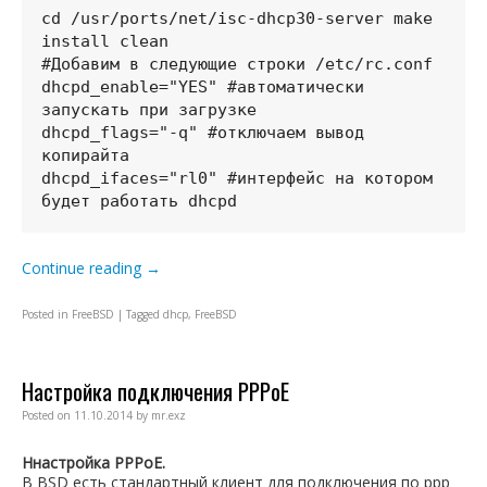
cd /usr/ports/net/isc-dhcp30-server make 
install clean

#Добавим в следующие строки /etc/rc.conf

dhcpd_enable="YES" #автоматически 
запускать при загрузке        

dhcpd_flags="-q" #отключаем вывод 
копирайта        

dhcpd_ifaces="rl0" #интерфейс на котором 
Continue reading
→
Posted in
FreeBSD
|
Tagged
dhcp
,
FreeBSD
Настройка подключения PPPoE
Posted on
11.10.2014
by
mr.exz
Ннастройка PPPoE.
В BSD есть стандартный клиент для подключения по ppp