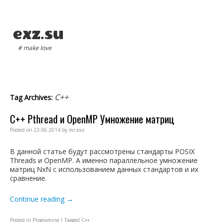
exz.su
# make love
Main menu
C++
Tag Archives:
C++ Pthread и OpenMP Умножение матриц
Posted on
23.06.2014
by
mr.exz
В данной статье будут рассмотрены стандарты POSIX
Threads и OpenMP. А именно параллельное умножение
матриц NxN с использованием данных стандартов и их
сравнение.
Continue reading
→
Posted in
Programing
|
Tagged
C++