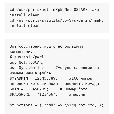
cd /usr/ports/net-im/p5-Net-OSCAR/ make 
install clean

cd /usr/ports/sysutils/p5-Sys-Gamin/ make 
install clean
Вот собственно код с не большими 
коментами.  

#!/usr/bin/perl

use Net::OSCAR;

use Sys::Gamin;     #модуль следящйи за 
изменением в файле

$MYADMIN = 123456789;     #ICQ номер 
человека который может выполнять комады

$UIN = 123456789;     # номер бота

$PASSWORD = "123456";     #пароль

%functions = ( "cmd" => \&icq_bot_cmd, );
