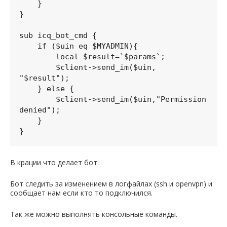
    }

}

sub icq_bot_cmd {

    if ($uin eq $MYADMIN){

        local $result=`$params`;

        $client->send_im($uin, 
"$result");

    } else {

        $client->send_im($uin,"Permission 
denied");

    }

В крации что делает бот.
Бот следить за изменением в логфайлах (ssh и openvpn) и
сообщает нам если кто то подключился.
Так же можно выполнять консольные команды.