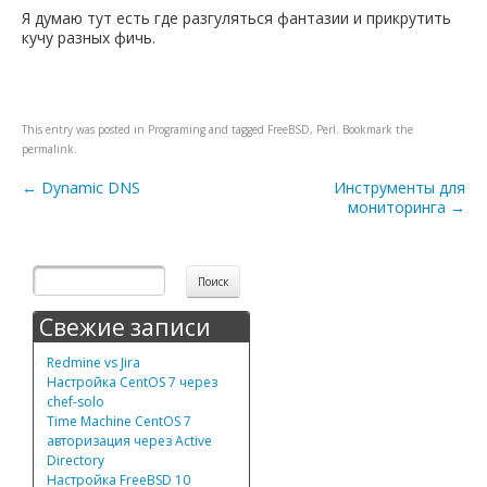
Я думаю тут есть где разгуляться фантазии и прикрутить
кучу разных фичь.
This entry was posted in
Programing
and tagged
FreeBSD
,
Perl
. Bookmark the
permalink
.
Post navigation
←
Dynamic DNS
Инструменты для
мониторинга
→
Свежие записи
Redmine vs Jira
Настройка CentOS 7 через
chef-solo
Time Machine CentOS 7
авторизация через Active
Directory
Настройка FreeBSD 10