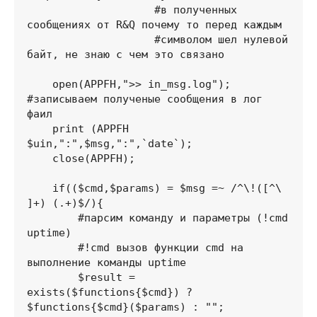
                    #в полученных 
сообщениях от R&Q почему то перед каждым

                    #символом шел нулевой 
байт, не знаю с чем это связано

    open(APPFH,">> in_msg.log");     
#записываем полученые сообщения в лог 
фаил

    print (APPFH 
$uin,":",$msg,":",`date`);

    close(APPFH);

    if(($cmd,$params) = $msg =~ /^\!([^\ 
]+) (.+)$/){

        #парсим команду и параметры (!cmd 
uptime)

        #!cmd вызов функции cmd на 
выполнение команды uptime

        $result = 
exists($functions{$cmd}) ? 
$functions{$cmd}($params) : "";
