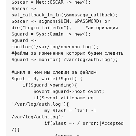
$oscar = Net::OSCAR -> new();

$oscar -> 
set_callback_im_in(\&message_callback);

$oscar -> signon($UIN, $PASSWORD) or 
die("Login failed\n");     #авторизация

$guard = Sys::Gamin -> new();

$guard -> 
monitor('/var/log/openvpn.log');         
#файлы за изменение которых будем следить

$guard -> monitor('/var/log/auth.log');

#цикл в нем мы следим за файлом

$quit = 0; while(!$quit) {

    if($guard->pending){  

        $event=$guard->next_event;

        if($event->filename eq 
'/var/log/auth.log'){

            my $last = `tail -1 
/var/log/auth.log`;

            if($last =~ / error:|Accepted 
/){
