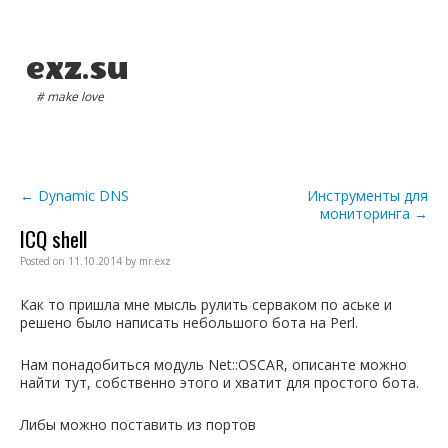
exz.su
# make love
Main menu
Post navigation
←
Dynamic DNS
Инструменты для
мониторинга
→
ICQ shell
Posted on
11.10.2014
by
mr.exz
Как то пришла мне мысль рулить серваком по аське и
решено было написать небольшого бота на Perl.
Нам понадобиться модуль Net::OSCAR, описанте можно
найти тут, собственно этого и хватит для простого бота.
Либы можно поставить из портов