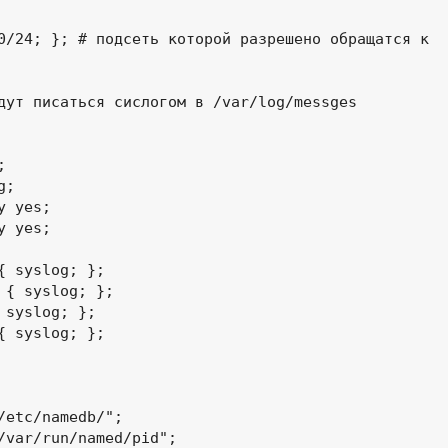
0/24; }; # подсеть которой разрешено обращатся к 
дут писаться сислогом в /var/log/messges
