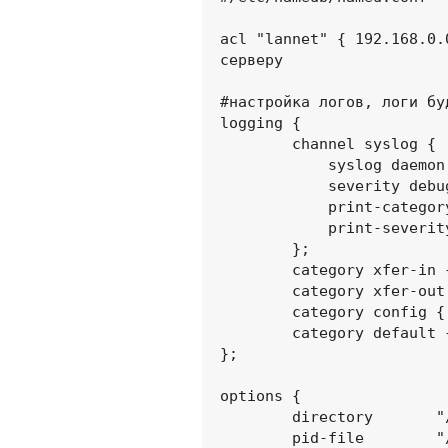
acl "lannet" { 192.168.0.
серверу

#настройка логов, логи бу
logging { 

        channel syslog {

            syslog daemon;

            severity debug;

            print-category yes;

            print-severity yes;

        };

        category xfer-in { syslog; };

        category xfer-out { syslog; };

        category config { syslog; };

        category default { syslog; };

};

options {

        directory       "/etc/namedb/"; 

        pid-file        "/var/run/named/pid";
