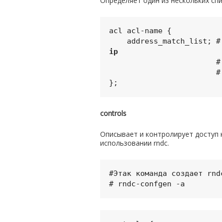
Определяет один из нескольких сп
acl acl-name { 

    address_match_list;
ip
                        # 192.168.0.0/24; Обрабатывать   

                        # !192.168.1.0/24; Отрицание ip

controls
Описывает
и контролирует доступ
использовании rndc.
#Этак команда создает rndc