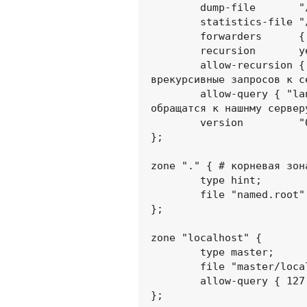
        dump-file       "/var/tmp/named_dump.db";

        statistics-file "/var/tmp/named.stats";

        forwarders      { 91.144.134.3; }; #dns сервер моего провайдера

        recursion       yes;

        allow-recurs
врекурсивные запросов к с
        allow-query { "lannet"; 127.0.0.1; };     #кому разрешено 
обращатся к нашнму серверу
        version         "0.000001";

};

zone "." { # корневая зона
        type hint;

        file "named.root";

};

zone "localhost" { 

        type master;

        file "master/localhost";

        allow-query { 127.0.0.1; };

};
