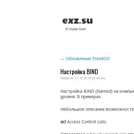
exz.su
# make love
Main menu
Post navigation
←
Обновление FreeBSD
Настройка BIND
Posted on
11.10.2014
by
mr.exz
Настройка BIND (Named) на компь
уровня. В примерах.
Небольшое описание возможносте
acl
Access Control Lists.