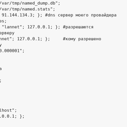
ion { "lannet"; 127.0.0.1; }; #
разрешаются 
ерверу



