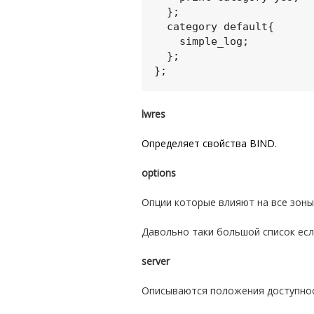
  };

  category default{

    simple_log;

  };

lwres
Определяет свойства BIND.
options
Опции которые влияют на все зоны,
Давольно таки большой список ес
server
Описываются положения доступнос