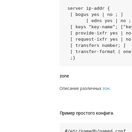
 server ip-addr {

  [ bogus yes | no ; ]

	[ edns yes | no ; ]

  [ keys "key-name"; ["key-name"; ... ; ]

  [ provide-ixfr yes | no; ]

  [ request-ixfr yes | no; ]

  [ transfers number; ]

  [ transfer-format ( one-answer | many-answers ); ]

zone
Описание различных
зон
.
Пример простого конфига.
#/etc/namedb/named.conf
