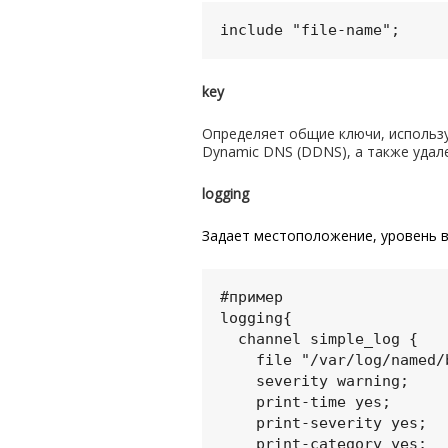
include "file-name";
key
Определяет общие ключи, использу
Dynamic DNS (DDNS), а также удал
logging
Задает местоположение, уровень в
#пример

logging{

  channel simple_log {

    file "/var/log/named/bind.log" versions 3 size 5m;

    severity warning;

    print-time yes;

    print-severity yes;

    print-category yes;
