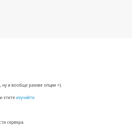
 ну и вообще разнве опции =).
ли хтите
изучайте
.
ти сервера.