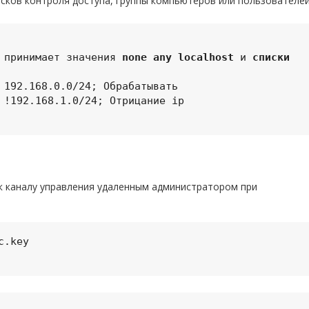
исков контроля доступа, группы компьютеров или пользователей
 # принимает значения 
none any localhost
 и 
списки 
 к каналу управления удаленным администратором при
.key
