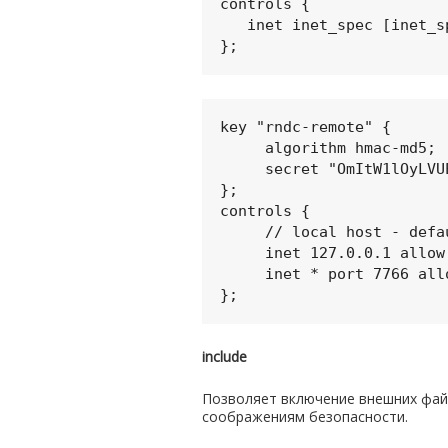
controls {

   inet inet_spec [inet_spec]  ;

key "rndc-remote" {

     algorithm hmac-md5;

     secret "OmItW1lOyLVUEuvv+Fme+Q==";

};

controls {

     // local host - default key

     inet 127.0.0.1 allow {localhost;};

     inet * port 7766 allow {"rndc-users";} keys {"rndc-remote";};

include
Позволяет включение внешних файл
соображениям безопасности.